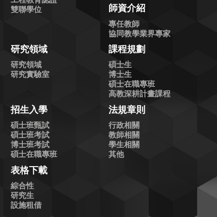
工程教育認證
師資介紹
雙聯學位
專任教師
協同教學業界專家
研究領域
課程規劃
研究領域
碩士生
研究實驗室
博士生
碩士在職專班
高教深耕計畫課程
招生入學
法規章則
碩士班甄試
行政相關
碩士班考試
教師相關
博士班考試
學生相關
碩士在職專班
其他
表格下載
綜合性
研究生
設施租借