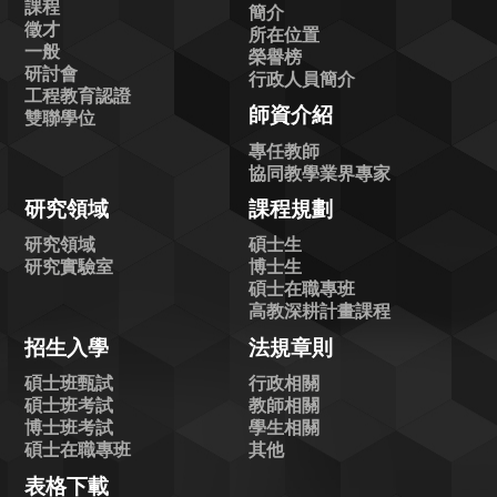
課程
簡介
徵才
所在位置
一般
榮譽榜
研討會
行政人員簡介
工程教育認證
師資介紹
雙聯學位
專任教師
協同教學業界專家
研究領域
課程規劃
研究領域
碩士生
研究實驗室
博士生
碩士在職專班
高教深耕計畫課程
招生入學
法規章則
碩士班甄試
行政相關
碩士班考試
教師相關
博士班考試
學生相關
碩士在職專班
其他
表格下載