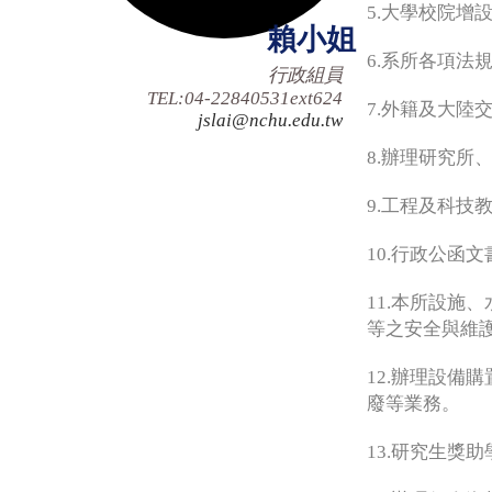
5.大學校院
賴
小姐
6.系所各項法
行政組員
TEL:04-22840531ext624
7.外籍及大陸
jslai@nchu.edu.tw
8.辦理研究
9.工程及科技
10.行政公函
11.本所設施
等之安全與維
12.辦理設備
廢等業務。
13.研究生獎