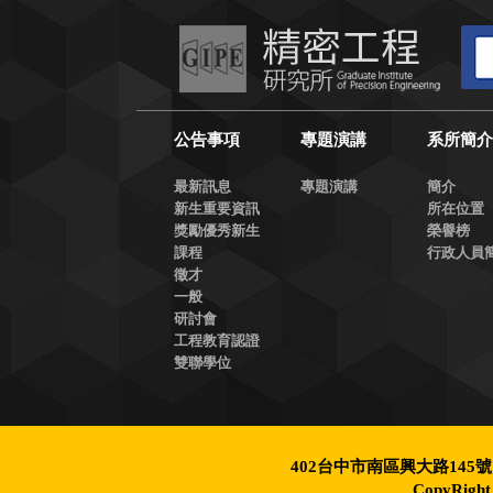
公告事項
專題演講
系所簡
最新訊息
專題演講
簡介
新生重要資訊
所在位置
獎勵優秀新生
榮譽榜
課程
行政人員
徵才
一般
研討會
工程教育認證
雙聯學位
402台中市南區興大路145號 
CopyRigh