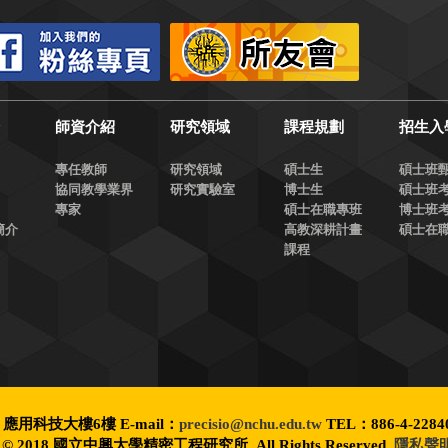
介
師資介紹
研究領域
課程規劃
招生入
專任教師
研究領域
碩士生
碩士班
協同教學業界
研究實驗室
博士生
碩士班
專家
碩士在職專班
博士班
簡介
高教深耕計畫
碩士在
課程
應用科技大樓6樓 E-mail：
precisio@nchu.edu.tw
TEL：886-4-22840
t © 2018 國立中興大學精密工程研究所. All Rights Reserved.
隱私聲