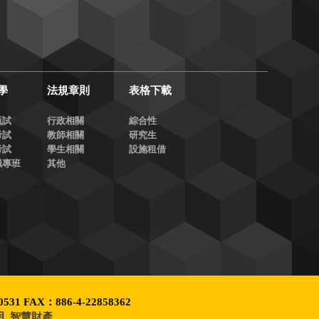
學
法規章則
表格下載
甄試
行政相關
綜合性
考試
教師相關
研究生
考試
學生相關
設施租借
職專班
其他
531 FAX：886-4-22858362
明
智慧財產