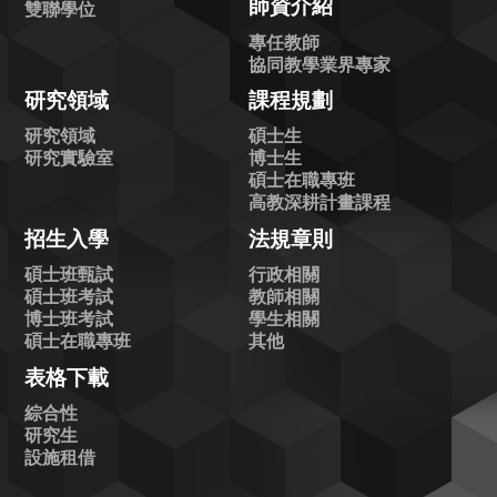
師資介紹
雙聯學位
專任教師
協同教學業界專家
研究領域
課程規劃
研究領域
碩士生
研究實驗室
博士生
碩士在職專班
高教深耕計畫課程
招生入學
法規章則
碩士班甄試
行政相關
碩士班考試
教師相關
博士班考試
學生相關
碩士在職專班
其他
表格下載
綜合性
研究生
設施租借