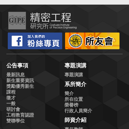
公告事項
專題演講
最新訊息
專題演講
新生重要資訊
系所簡介
獎勵優秀新生
課程
簡介
徵才
所在位置
一般
榮譽榜
研討會
行政人員簡介
工程教育認證
師資介紹
雙聯學位