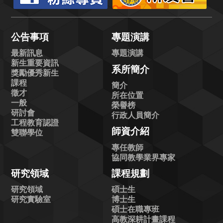
公告事項
專題演講
最新訊息
專題演講
新生重要資訊
系所簡介
獎勵優秀新生
課程
簡介
徵才
所在位置
一般
榮譽榜
研討會
行政人員簡介
工程教育認證
師資介紹
雙聯學位
專任教師
協同教學業界專家
研究領域
課程規劃
研究領域
碩士生
研究實驗室
博士生
碩士在職專班
高教深耕計畫課程